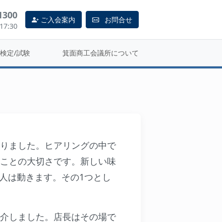
1300
ご入会案内
お問合せ
7:30
活用してみる
検定/試験
箕面商工会議所について
りました。ヒアリングの中で
ことの大切さです。新しい味
人は動きます。その1つとし
紹介しました。店長はその場で