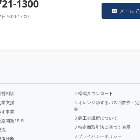
721-1300
メールで
9:00-17:00
経営相談
様式ダウンロード
創業支援
オレンジゆずるバス回数券・定
券
ゆず事業
商工会議所について
販路開拓/ＰＲ
特定商取引法に基づく表示
交流
プライバシーポリシー
健康診断